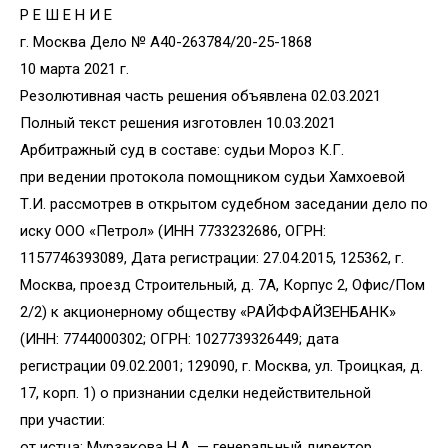
Р Е Ш Е Н И Е
г. Москва Дело № А40-263784/20-25-1868
10 марта 2021 г.
Резолютивная часть решения объявлена 02.03.2021
Полный текст решения изготовлен 10.03.2021
Арбитражный суд в составе: судьи Мороз К.Г.
при ведении протокола помощником судьи Хамхоевой
Т.И. рассмотрев в открытом судебном заседании дело по
иску ООО «Петрол» (ИНН 7733232686, ОГРН:
1157746393089, Дата регистрации: 27.04.2015, 125362, г.
Москва, проезд Строительный, д. 7А, Корпус 2, Офис/Пом
2/2) к акционерному обществу «РАЙФФАЙЗЕНБАНК»
(ИНН: 7744000302; ОГРН: 1027739326449; дата
регистрации 09.02.2001; 129090, г. Москва, ул. Троицкая, д.
17, корп. 1) о признании сделки недействительной
при участии:
от истца: Мурзакова Н.А. — генеральный директор,