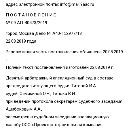
адрес электронной почты: info@mail.9aac.ru
П О С Т А Н О В Л Е Н И Е
№ 09 АП-40473/2019
город Москва Дело № А40-152977/18
22.08.2019 года
Резолютивная часть постановления объявлена 20.08.2019
г.
Полный текст постановления изготовлен 22.08.2019 г.
Девятый арбитражный апелляционный суд в составе:
председательствующего судьи: Титовой И.А.,
судей: Семикиной О.Н., Тетюка В.И.,
при ведении протокола секретарем судебного заседания
Ашибоковым А.А.,
рассмотрев в судебном заседании апелляционную
жалобу ООО «Проектно-строительная компания