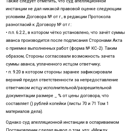
Также следует отметить, что суд апелляционной
инстанции не дал никакой правовой оценке следующим
условиям Договора № от г., в редакции Протокола
разногласий к Договору № от г.:
• п.п. 6.2.2., в котором чётко установлено, что зачёт суммы
аванса производится после подписания Сторонами Акта
о приемке выполненных работ (форма № КС-2). Таким
образом, Стороны согласовали возможность зачета
суммы аванса, уплаченного истцом ответчику;
• п. 9.20 в котором стороны заранее зафиксировали
верхний предел ответственности за непредоставление
ответчиком истцу исполнительной/разрешительной
документации размере _ % от цены договора, что
составляет () рублей копейки (листы 70 и 71 Том 1
материалов дела).
Однако суд апелляционной инстанции в оспариваемом
Постановлении сделал вывод о том, что: «Между