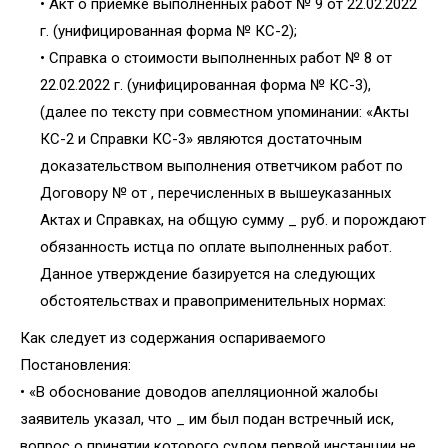
• Акт о приемке выполненных работ № 9 от 22.02.2022
г. (унифицированная форма № КС-2);
• Справка о стоимости выполненных работ № 8 от
22.02.2022 г. (унифицированная форма № КС-3),
(далее по тексту при совместном упоминании: «Акты
КС-2 и Справки КС-3» являются достаточным
доказательством выполнения ответчиком работ по
Договору № от , перечисленных в вышеуказанных
Актах и Справках, на общую сумму _ руб. и порождают
обязанность истца по оплате выполненных работ.
Данное утверждение базируется на следующих
обстоятельствах и правоприменительных нормах:
Как следует из содержания оспариваемого
Постановления:
• «В обоснование доводов апелляционной жалобы
заявитель указал, что _ им был подан встречный иск,
вопрос о принятии которого судом первой инстанции не