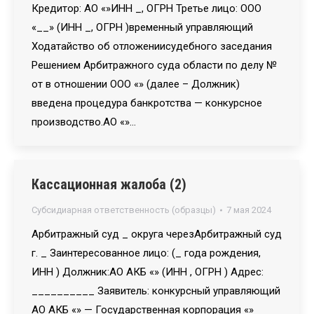
Кредитор: АО «»ИНН _, ОГРН Третье лицо: ООО
«__» (ИНН _, ОГРН )временный управляющий
Ходатайство об отложениисудебного заседания
Решением Арбитражного суда области по делу №
от в отношении ООО «» (далее – Должник)
введена процедура банкротства — конкурсное
производство.АО «»…
Кассационная жалоба (2)
Субсидиарная ответственность (образцы)
7 мая 2024
Арбитражный суд _ округа черезАрбитражный суд
г. _ Заинтересованное лицо: (_ года рождения,
ИНН ) Должник:АО АКБ «» (ИНН , ОГРН ) Адрес:
__________ Заявитель: конкурсный управляющий
АО АКБ «» — Государственная корпорация «»