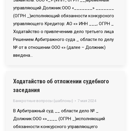
Заявитель: ООО «_» (ИНН , ОГРН __)временный
управляющий Должник:ООО «_______» _______
(ОГРН _)исполняющий обязанности конкурсного
управляющего Кредитор: АО «» ИНН ___, ОГРН _
Ходатайство о привлечениив дело третьего лица
Решением Арбитражного суда _ области по делу
№ от в отношении ООО «» (далее – Должник)
введена…
Ходатайство об отложении судебного
заседания
Банкротные вопросы (шаблоны)
7 мая 2024
В Арбитражный суд __ области дело № _
Должник:ООО «»____ (ОГРН _)исполняющий
обязанности конкурсного управляющего